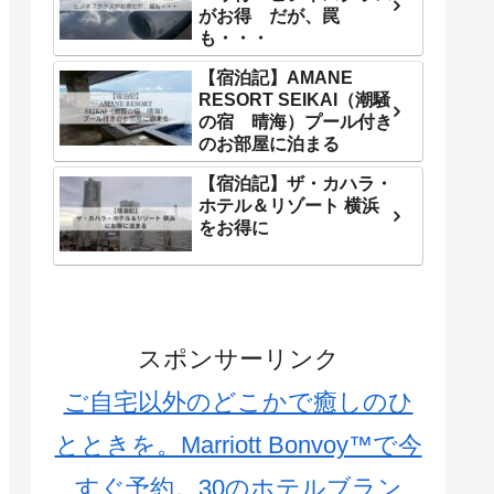
がお得 だが、罠
も・・・
【宿泊記】AMANE
RESORT SEIKAI（潮騒
の宿 晴海）プール付き
のお部屋に泊まる
【宿泊記】ザ・カハラ・
ホテル＆リゾート 横浜
をお得に
スポンサーリンク
ご自宅以外のどこかで癒しのひ
とときを。Marriott Bonvoy™で今
すぐ予約。30のホテルブラン