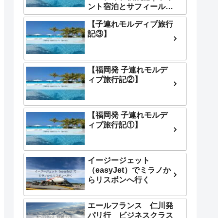
ント宿泊とサフィール体
験が最高すぎた
【子連れモルディブ旅行
記③】
【福岡発 子連れモルデ
ィブ旅行記②】
【福岡発 子連れモルデ
ィブ旅行記①】
イージージェット
（easyJet）でミラノか
らリスボンへ行く
エールフランス 仁川発
パリ行 ビジネスクラス