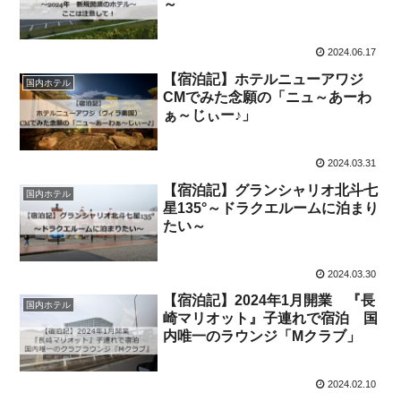
～
2024.06.17
【宿泊記】ホテルニューアワジ
国内ホテル
CMでみた念願の「ニュ～あーわ
ぁ～じぃー♪」
2024.03.31
【宿泊記】グランシャリオ北斗七
国内ホテル
星135°～ドラクエルームに泊まり
たい～
2024.03.30
【宿泊記】2024年1月開業 『長
国内ホテル
崎マリオット』子連れで宿泊 国
内唯一のラウンジ「Mクラブ」
2024.02.10