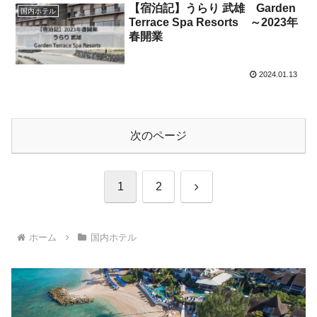
【宿泊記】うらり 武雄 Garden
国内ホテル
Terrace Spa Resorts ～2023年
春開業
2024.01.13
次のページ
次
1
2
へ
ホーム
国内ホテル