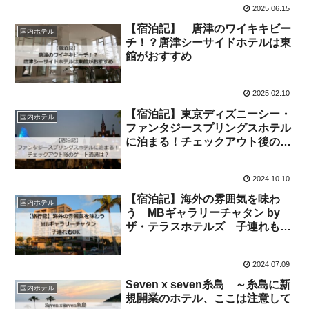
2025.06.15
【宿泊記】 唐津のワイキキビー
国内ホテル
チ！？唐津シーサイドホテルは東
館がおすすめ
2025.02.10
【宿泊記】東京ディズニーシー・
国内ホテル
ファンタジースプリングスホテル
に泊まる！チェックアウト後のゲ
ート通過は？
2024.10.10
【宿泊記】海外の雰囲気を味わ
国内ホテル
う MBギャラリーチャタン by
ザ・テラスホテルズ 子連れも
OK
2024.07.09
Seven x seven糸島 ～糸島に新
国内ホテル
規開業のホテル、ここは注意して