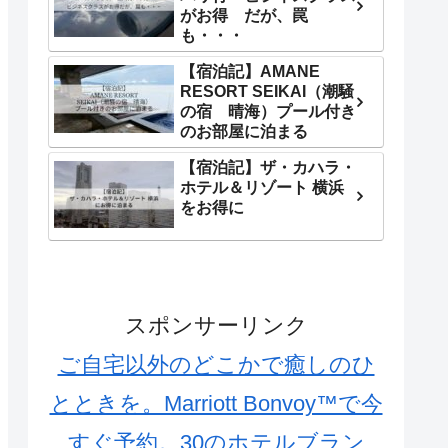
がお得 だが、罠
も・・・
【宿泊記】AMANE
RESORT SEIKAI（潮騒
の宿 晴海）プール付き
のお部屋に泊まる
【宿泊記】ザ・カハラ・
ホテル＆リゾート 横浜
をお得に
スポンサーリンク
ご自宅以外のどこかで癒しのひ
とときを。Marriott Bonvoy™で今
すぐ予約。30のホテルブラン