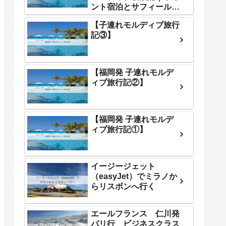
ント宿泊とサフィール体
験が最高すぎた
【子連れモルディブ旅行
記③】
【福岡発 子連れモルデ
ィブ旅行記②】
【福岡発 子連れモルデ
ィブ旅行記①】
イージージェット
（easyJet）でミラノか
らリスボンへ行く
エールフランス 仁川発
パリ行 ビジネスクラス