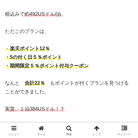
税込みで
約492USドル/泊
。
ただこのプランは、
・
楽天ポイント12％
・5の付く日５％ポイント
・期間限定５％ポイント付与クーポン
なんと
合計22％
もポイントが付くプランを見つける
ことができました。
実質、１泊384USドル！？
ここに泊まることで決定！
メニュー
ホーム
検索
トップ
サイドバー