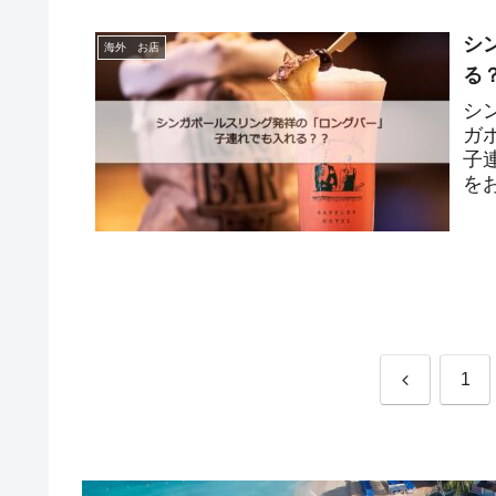
シ
海外 お店
る
シ
ガ
子
を
で
前
1
へ