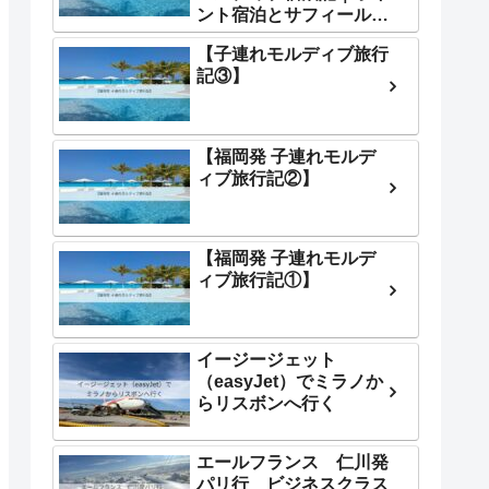
ント宿泊とサフィール体
験が最高すぎた
【子連れモルディブ旅行
記③】
【福岡発 子連れモルデ
ィブ旅行記②】
【福岡発 子連れモルデ
ィブ旅行記①】
イージージェット
（easyJet）でミラノか
らリスボンへ行く
エールフランス 仁川発
パリ行 ビジネスクラス