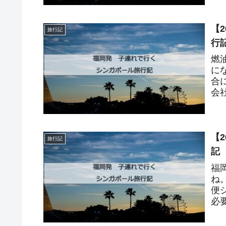
【
旅行記
行
燃
に
合
会
【
旅行記
記
福
ね
便
必
旅