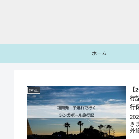
ホーム
【
旅行記
行
行
2
き
外