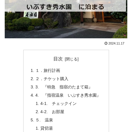
2024.11.17
目次
１．旅行計画
２．チケット購入
3. 『特急 指宿のたまて箱』
4. 『指宿温泉 いぶすき秀水園』
4-1. チェックイン
4-2. お部屋
５. 温泉
貸切湯