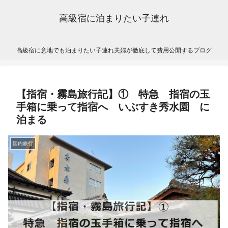
高級宿に泊まりたい子連れ
高級宿に意地でも泊まりたい子連れ夫婦が徹底して費用公開するブログ
【指宿・霧島旅行記】① 特急 指宿の玉
手箱に乗って指宿へ いぶすき秀水園 に
泊まる
国内旅行