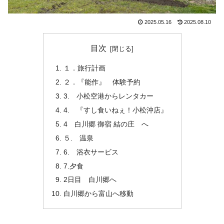
2025.05.16
2025.08.10
目次
１．旅行計画
２．『能作』 体験予約
3. 小松空港からレンタカー
4. 『すし食いねぇ！小松沖店』
4 白川郷 御宿 結の庄 へ
５. 温泉
6. 浴衣サービス
7.夕食
2日目 白川郷へ
白川郷から富山へ移動