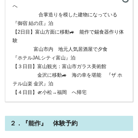
へ
合掌造りを模した建物になっている
『御宿 結の庄』泊
【2日目】富山方面に移動🚙 能作で錫食器作り体
験
富山市内 地元人気居酒屋で夕食
『ホテルJALシティ富山』泊
【３日目】富山観光：富山市ガラス美術館
金沢に移動🚙 海の幸を堪能 『ザ ホ
テル山楽 金沢』泊
【４日目】🛫小松→福岡 へ帰宅
２．『能作』 体験予約